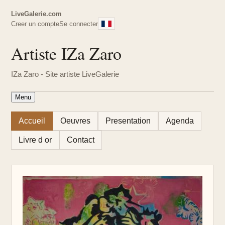
LiveGalerie.com
Creer un compte
Se connecter
Artiste IZa Zaro
IZa Zaro - Site artiste LiveGalerie
Menu
Accueil
Oeuvres
Presentation
Agenda
Livre d or
Contact